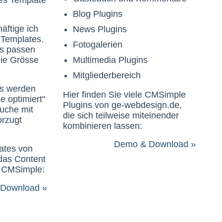
es Template
Blog Plugins
häftige ich
News Plugins
 Templates.
Fotogalerien
s passen
die Grösse
Multimedia Plugins
Mitgliederbereich
s werden
Hier finden Sie viele CMSimple
e optimiert"
Plugins von ge-webdesign.de,
Suche mit
die sich teilweise miteinender
orzugt
kombinieren lassen:
Demo & Download »
ates von
das Content
 CMSimple:
Download »