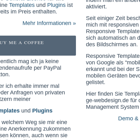
indem man ein ander
ine
Templates
und
Plugins
ist
aktiviert.
eits im Preis enthalten.
Seit einiger Zeit besc
Mehr Informationen »
mich mit responsiven
Responsive Template
sich automatisch an 
uy me a coffee
des Bildschirmes an.
Responsive Template
entlich mag ich ja keine
von Google als "mobil
endenaufrufe per PayPal
erkannt und bei der 
ton.
mobilen Geräten bev
gelistet.
r ich erhalte immer mal
der Anfragen von privaten
Hier finden Sie Templ
tzern meiner
ge-webdesign.de für 
Management System
mplates
und
Plugins
Demo & 
f welchem Weg sie mir eine
eine Anerkennung zukommen
ssen können, auch wenn sie