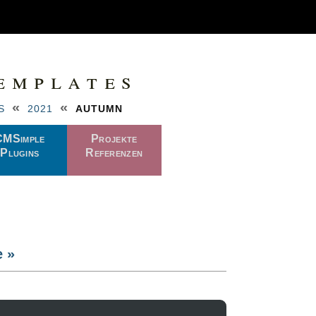
emplates
«
«
S
2021
AUTUMN
CMSimple
Projekte
Plugins
Referenzen
e »