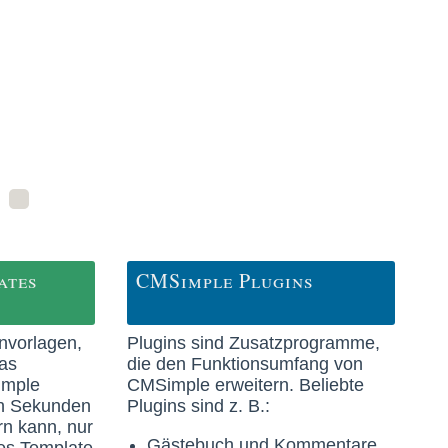
ates
CMSimple Plugins
nvorlagen,
Plugins sind Zusatzprogramme,
das
die den Funktionsumfang von
imple
CMSimple erweitern. Beliebte
on Sekunden
Plugins sind z. B.:
n kann, nur
Gästebuch und Kommentare