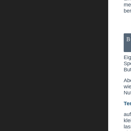
me
ber
B
Eig
Sp
But
Abe
wie
Nu
Te
au
kl
la