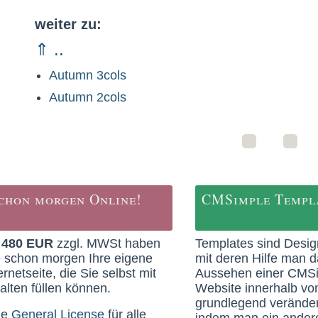
weiter zu:
⇑ ..
Autumn 3cols
Autumn 2cols
chon morgen Online!
CMSimple Templ
b
480 EUR
zzgl. MWSt haben
Templates sind Desig
e schon morgen Ihre eigene
mit deren Hilfe man 
ernetseite, die Sie selbst mit
Aussehen einer CMS
alten füllen können.
Website innerhalb v
grundlegend veränder
ne
General License
für alle