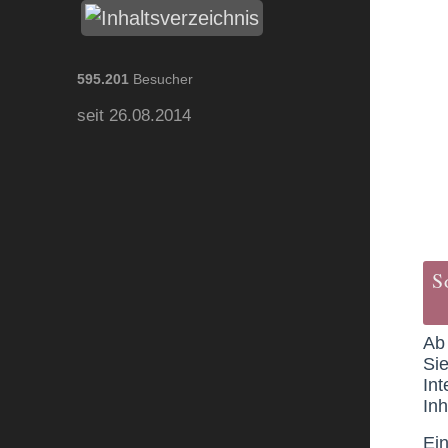
595.201
Besucher
seit 26.08.2014
S
A
Si
Int
Inh
Ei