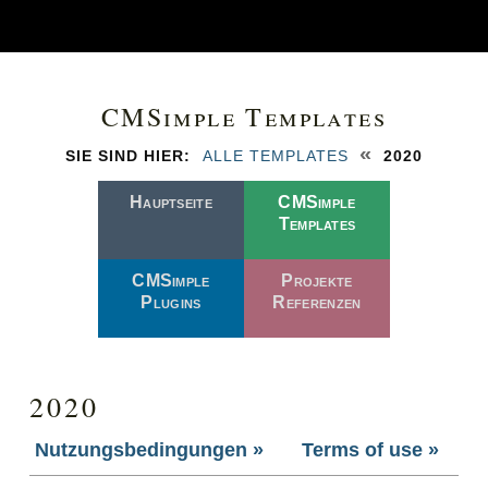
CMSimple Templates
«
SIE SIND HIER:
ALLE TEMPLATES
2020
Hauptseite
CMSimple
Templates
CMSimple
Projekte
Plugins
Referenzen
2020
Nutzungsbedingungen »
Terms of use »