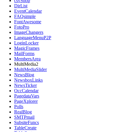
csvShop
DirList
EventCalendar
FAQsimple
FontAwesome
FotoPro
ImageChangers
LanguageMenuP2P
LoginLocker
MagicFrames
MailForms
MembersArea
MultiMedia2
MultiMediaSlider
NewsBlog
NewsboxLinks
NewsTicker
OccCalendar
PagedataVars
PageXplorer
Polls
RealBlog
SMTPmail
SubsiteFuncs
TableCreate