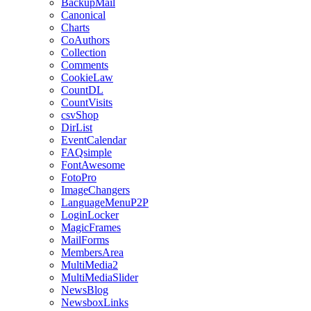
BackupMail
Canonical
Charts
CoAuthors
Collection
Comments
CookieLaw
CountDL
CountVisits
csvShop
DirList
EventCalendar
FAQsimple
FontAwesome
FotoPro
ImageChangers
LanguageMenuP2P
LoginLocker
MagicFrames
MailForms
MembersArea
MultiMedia2
MultiMediaSlider
NewsBlog
NewsboxLinks