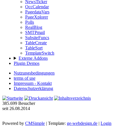
NewsTicker
OccCalendar
PagedataVars
PageXplorer
Polls
RealBlog
SMTPmail
SubsiteFuncs
TableCreate
TableSort
TemplateSwitch
Externe Addons
Plugin Demos
Nutzungsbedingungen
terms of use
Impressum - Kontakt
Datenschutzerklärung
385.699
Besucher
seit 26.08.2014
Powered by
CMSimple
| Template:
ge-webdesign.de
|
Login