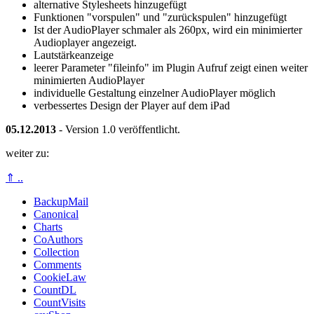
alternative Stylesheets hinzugefügt
Funktionen "vorspulen" und "zurückspulen" hinzugefügt
Ist der AudioPlayer schmaler als 260px, wird ein minimierter
Audioplayer angezeigt.
Lautstärkeanzeige
leerer Parameter "fileinfo" im Plugin Aufruf zeigt einen weiter
minimierten AudioPlayer
individuelle Gestaltung einzelner AudioPlayer möglich
verbessertes Design der Player auf dem iPad
05.12.2013
- Version 1.0 veröffentlicht.
weiter zu:
⇑ ..
BackupMail
Canonical
Charts
CoAuthors
Collection
Comments
CookieLaw
CountDL
CountVisits