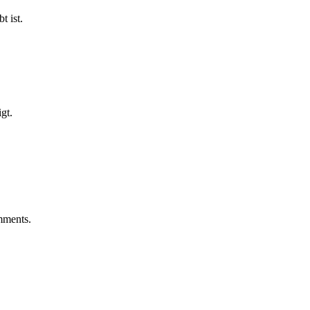
t ist.
gt.
mments.