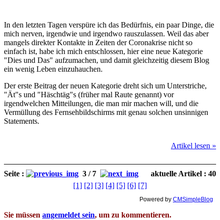
In den letzten Tagen verspüre ich das Bedürfnis, ein paar Dinge, die
mich nerven, irgendwie und irgendwo rauszulassen. Weil das aber
mangels direkter Kontakte in Zeiten der Coronakrise nicht so
einfach ist, habe ich mich entschlossen, hier eine neue Kategorie
"Dies und Das" aufzumachen, und damit gleichzeitig diesem Blog
ein wenig Leben einzuhauchen.
Der erste Beitrag der neuen Kategorie dreht sich um Unterstriche,
"Ät"s und "Häschtäg"s (früher mal Raute genannt) vor
irgendwelchen Mitteilungen, die man mir machen will, und die
Vermüllung des Fernsehbildschirms mit genau solchen unsinnigen
Statements.
Artikel lesen »
Seite :
3 / 7
aktuelle Artikel : 40
[1]
[2]
[3]
[4]
[5]
[6]
[7]
Powered by
CMSimpleBlog
Sie müssen
angemeldet sein
, um zu kommentieren.